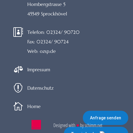
Hombergstrasse 5
45549 Sprockhövel

Telefon:
02324/ 90720
Fax:
02324/ 90724
Web:
ozsp.de

Impressum

Datenschutz

Home
Anfrage senden
Designed with
♥
by schimm.net